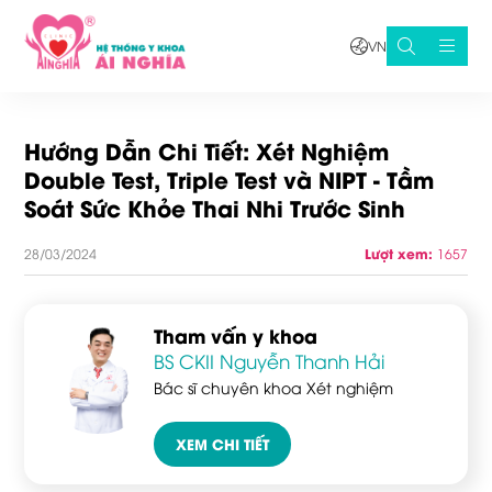
VN
Hướng Dẫn Chi Tiết: Xét Nghiệm
Double Test, Triple Test và NIPT - Tầm
Soát Sức Khỏe Thai Nhi Trước Sinh
28/03/2024
Lượt xem:
1657
Tham vấn y khoa
BS CKII Nguyễn Thanh Hải
Bác sĩ chuyên khoa Xét nghiệm
XEM CHI TIẾT