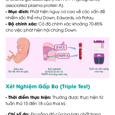
associated plasma protein A).
- Mục đích:
Phát hiện nguy cơ cao về các vấn đề
nhiễm sắc thể như Down, Edwards, và Patau.
- Độ chính xác:
Có độ chính xác khoảng 70-85%
cho việc phát hiện hội chứng Down.
Xét Nghiệm Gấp Ba (Triple Test)
-
Thời điểm thực hiện:
Thường được thực hiện từ
tuần thứ 15 đến 18 của thai kỳ.
Chỉ số đo:
-
Đo nồng độ của ba hợp chất trong