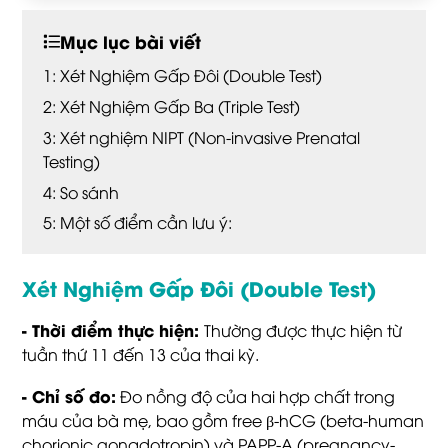
Mục lục bài viết
Xét Nghiệm Gấp Đôi (Double Test)
Xét Nghiệm Gấp Ba (Triple Test)
Xét nghiệm NIPT (Non-invasive Prenatal
Testing)
So sánh
Một số điểm cần lưu ý:
Xét Nghiệm Gấp Đôi (Double Test)
- Thời điểm thực hiện:
Thường được thực hiện từ
tuần thứ 11 đến 13 của thai kỳ.
- Chỉ số đo:
Đo nồng độ của hai hợp chất trong
máu của bà mẹ, bao gồm free β-hCG (beta-human
chorionic gonadotropin) và PAPP-A (pregnancy-