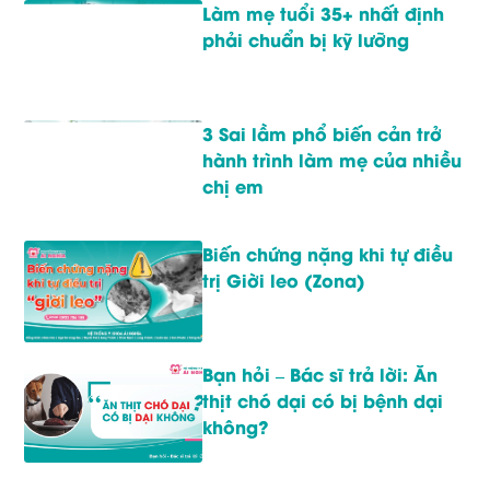
Làm mẹ tuổi 35+ nhất định
phải chuẩn bị kỹ lưỡng
3 Sai lầm phổ biến cản trở
hành trình làm mẹ của nhiều
chị em
Biến chứng nặng khi tự điều
trị Giời leo (Zona)
Bạn hỏi – Bác sĩ trả lời: Ăn
thịt chó dại có bị bệnh dại
không?