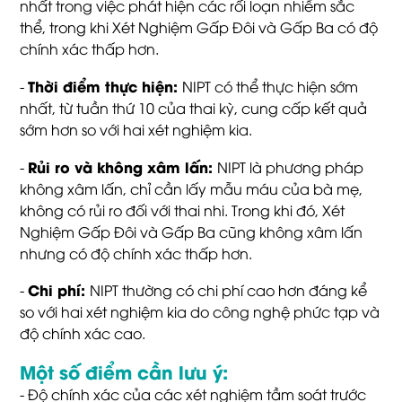
nhất trong việc phát hiện các rối loạn nhiễm sắc
thể, trong khi Xét Nghiệm Gấp Đôi và Gấp Ba có độ
chính xác thấp hơn.
Thời điểm thực hiện:
-
NIPT có thể thực hiện sớm
nhất, từ tuần thứ 10 của thai kỳ, cung cấp kết quả
sớm hơn so với hai xét nghiệm kia.
Rủi ro và không xâm lấn:
-
NIPT là phương pháp
không xâm lấn, chỉ cần lấy mẫu máu của bà mẹ,
không có rủi ro đối với thai nhi. Trong khi đó, Xét
Nghiệm Gấp Đôi và Gấp Ba cũng không xâm lấn
nhưng có độ chính xác thấp hơn.
Chi phí:
-
NIPT thường có chi phí cao hơn đáng kể
so với hai xét nghiệm kia do công nghệ phức tạp và
độ chính xác cao.
Một số điểm cần lưu ý:
- Độ chính xác của các xét nghiệm tầm soát trước