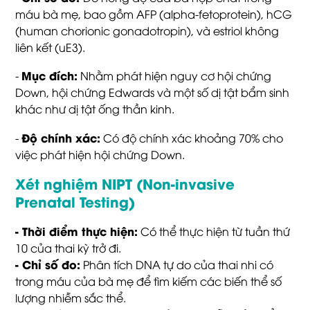
máu bà mẹ, bao gồm AFP (alpha-fetoprotein), hCG
(human chorionic gonadotropin), và estriol không
liên kết (uE3).
Mục đích:
-
Nhằm phát hiện nguy cơ hội chứng
Down, hội chứng Edwards và một số dị tật bẩm sinh
khác như dị tật ống thần kinh.
Độ chính xác:
-
Có độ chính xác khoảng 70% cho
việc phát hiện hội chứng Down.
Xét nghiệm NIPT (Non-invasive
Prenatal Testing)
-
Thời điểm thực hiện:
Có thể thực hiện từ tuần thứ
10 của thai kỳ trở đi.
-
Chỉ số đo:
Phân tích DNA tự do của thai nhi có
trong máu của bà mẹ để tìm kiếm các biến thể số
lượng nhiễm sắc thể.