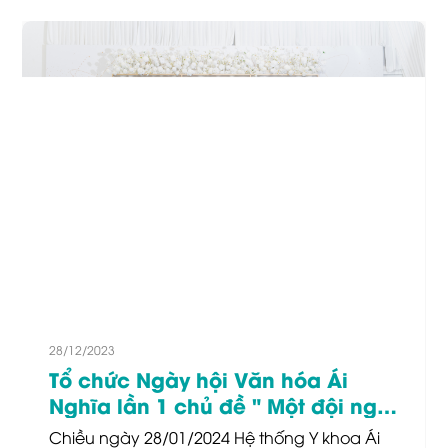
28/12/2023
Tổ chức Ngày hội Văn hóa Ái
Nghĩa lần 1 chủ đề " Một đội ngũ-
một tầm nhìn"
Chiều ngày 28/01/2024 Hệ thống Y khoa Ái