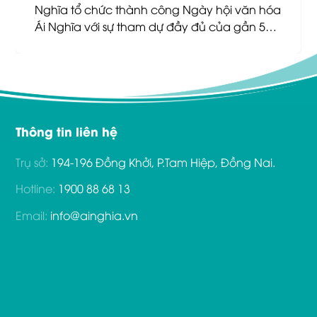
Nghĩa tổ chức thành công Ngày hội văn hóa
Ái Nghĩa với sự tham dự đầy đủ của gần 500
CBCNV hệ thống.
Ngày hội văn hóa Ái Nghĩa thực sự là ngày
hội quy tụ đội ngũ CBNV hệ thống, thống
nhất quy định, quy chuẩn người Ái Nghĩa;
đồng thời thảo luận, chia sẻ để nâng cao
nhận thức, thay đổi tư duy, cùng đề ra các
Thông tin liên hệ
giải pháp vượt qua thách thức và quyết tâm
Trụ sở:
194-196 Đồng Khởi, P.Tam Hiệp, Đồng Nai.
bảo vệ phát triển thương hiệu Ái Nghĩa. Văn
hóa Ái Nghĩa hình thành để 5 Giá trị cốt lõi
Hotline:
1900 88 68 13
mà Hệ thống luôn theo đuổi được chính thức
thừa nhận. Tâm huyết, ý chí, khát vọng, niềm
Email:
info@ainghia.vn
tin của Ban lãnh đạo Ái Nghĩa sẽ trở thành
nguyên tắc chung trong ứng xử của Người
Ái Nghĩa và làm nên bản sắc riêng của Văn
hóa Ái Nghĩa.