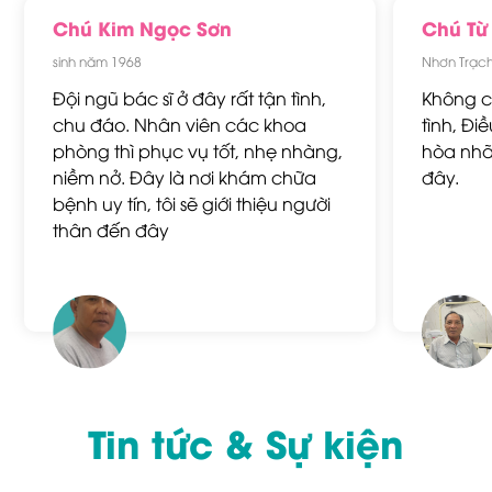
Chú Kim Ngọc Sơn
Chú Từ
sinh năm 1968
Nhơn Trạc
Đội ngũ bác sĩ ở đây rất tận tình,
Không có
chu đáo. Nhân viên các khoa
tình, Đi
phòng thì phục vụ tốt, nhẹ nhàng,
hòa nhã
niềm nở. Đây là nơi khám chữa
đây.
bệnh uy tín, tôi sẽ giới thiệu người
thân đến đây
Tin tức & Sự kiện