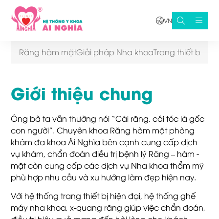
VN
Răng hàm mặt
Giải pháp Nha khoa
Trang thiết bị
Đội 
Giới thiệu chung
Ông bà ta vẫn thường nói “Cái răng, cái tóc là gốc
con người”. Chuyên khoa Răng hàm mặt phòng
khám đa khoa Ái Nghĩa bên cạnh cung cấp dịch
vụ khám, chẩn đoán điều trị bệnh lý Răng – hàm -
mặt còn cung cấp các dịch vụ Nha khoa thẩm mỹ
phù hợp nhu cầu và xu hướng làm đẹp hiện nay.
Với hệ thống trang thiết bị hiện đại, hệ thống ghế
máy nha khoa, x-quang răng giúp việc chẩn đoán,
điều trị hiệu quả mang đến hài lòng cho khách