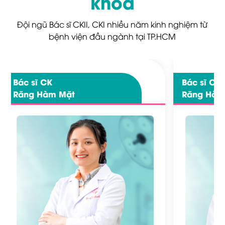
khoa
Đội ngũ Bác sĩ CKII, CKI nhiều năm kinh nghiệm từ
bệnh viện đầu ngành tại TP.HCM
Bác sĩ CK
Bác sĩ C
Răng Hàm Mặt
Răng Hà