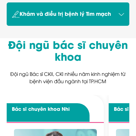
Khám và điều trị bệnh lý Tim mạch
Đội ngũ bác sĩ chuyên
khoa
Đội ngũ Bác sĩ CKII, CKI nhiều năm kinh nghiệm từ
bệnh viện đầu ngành tại TP.HCM
Bác sĩ chuyên khoa
Nhi
Bác sĩ 