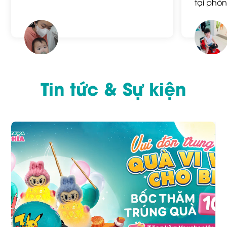
tại phò
Tin tức & Sự kiện