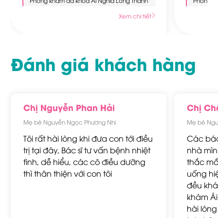
Phòng khám đa khoa Ái Nghĩa Long Thành
Phòng k
Xem chi tiết
Đánh giá khách hàng
Chị Nguyễn Phan Hải
Chị Ch
Mẹ bé Nguyễn Ngọc Phương Nhi
Mẹ bé Ngu
Tôi rất hài lòng khi đưa con tới điều
Các bác
trị tại đây, Bác sĩ tư vấn bệnh nhiệt
nhà mình
tình, dễ hiểu, các cô điều dưỡng
thắc mắ
thì thân thiện với con tôi
uống hi
đều khá
khám Ái
hài lòn