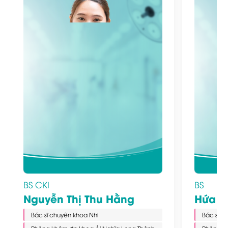
BS CKI
BS
Nguyễn Thị Thu Hằng
Hứa Th
Bác sĩ chuyên khoa Nhi
Bác sĩ C