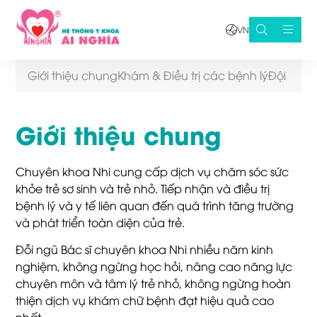
VN
Giới thiệu chung
Khám & Điều trị các bệnh lý
Đội ngũ 
Giới thiệu chung
Chuyên khoa Nhi cung cấp dịch vụ chăm sóc sức
khỏe trẻ sơ sinh và trẻ nhỏ. Tiếp nhận và điều trị
bệnh lý và y tế liên quan đến quá trình tăng trường
và phát triển toàn diện của trẻ.
Đỗi ngũ Bác sĩ chuyên khoa Nhi nhiều năm kinh
nghiệm, không ngừng học hỏi, nâng cao năng lực
chuyên môn và tâm lý trẻ nhỏ, không ngừng hoàn
thiện dịch vụ khám chữ bệnh đạt hiệu quả cao
nhất.