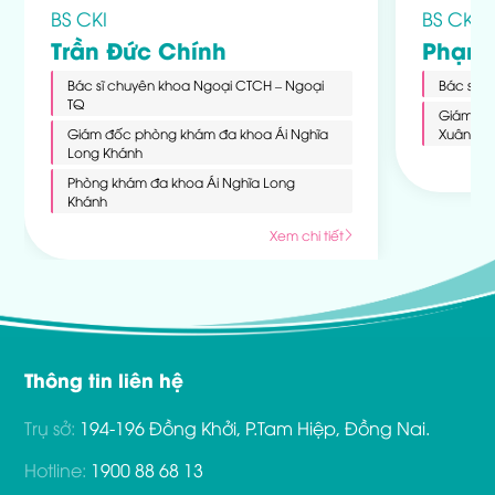
BS CKI
BS CKI
Trần Đức Chính
Phạm 
Bác sĩ chuyên khoa Ngoại CTCH – Ngoại
Bác sĩ C
TQ
Giám đố
Giám đốc phòng khám đa khoa Ái Nghĩa
Xuân Lộ
Long Khánh
Phòng khám đa khoa Ái Nghĩa Long
Khánh
Xem chi tiết
Thông tin liên hệ
Trụ sở:
194-196 Đồng Khởi, P.Tam Hiệp, Đồng Nai.
Hotline:
1900 88 68 13