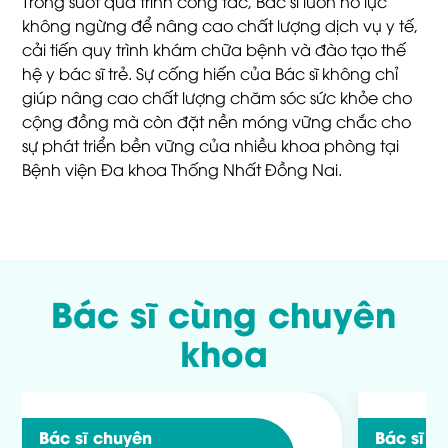
Trong suốt quá trình công tác, Bác sĩ luôn nỗ lực
không ngừng để nâng cao chất lượng dịch vụ y tế,
cải tiến quy trình khám chữa bệnh và đào tạo thế
hệ y bác sĩ trẻ. Sự cống hiến của Bác sĩ không chỉ
giúp nâng cao chất lượng chăm sóc sức khỏe cho
cộng đồng mà còn đặt nền móng vững chắc cho
sự phát triển bền vững của nhiều khoa phòng tại
Bệnh viện Đa khoa Thống Nhất Đồng Nai.
Bác sĩ cùng chuyên
khoa
Bác sĩ chuyên
Bác sĩ c