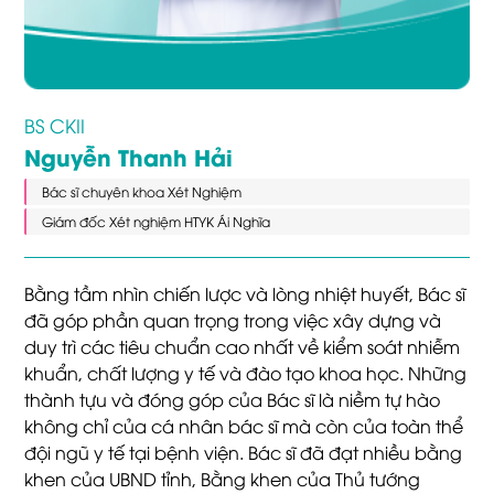
BS CKII
Nguyễn Thanh Hải
Bác sĩ chuyên khoa Xét Nghiệm
Giám đốc Xét nghiệm HTYK Ái Nghĩa
Bằng tầm nhìn chiến lược và lòng nhiệt huyết, Bác sĩ
đã góp phần quan trọng trong việc xây dựng và
duy trì các tiêu chuẩn cao nhất về kiểm soát nhiễm
khuẩn, chất lượng y tế và đào tạo khoa học. Những
thành tựu và đóng góp của Bác sĩ là niềm tự hào
không chỉ của cá nhân bác sĩ mà còn của toàn thể
đội ngũ y tế tại bệnh viện. Bác sĩ đã đạt nhiều bằng
khen của UBND tỉnh, Bằng khen của Thủ tướng