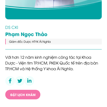
DS CKI
Phạm Ngọc Thảo
Giám đốc Dược HTYK Ái Nghĩa
Với hơn 12 năm kinh nghiệm công tác tại Khoa
Dược - Viện tim TP.HCM, PKĐK Quốc tế trên địa bàn
TP.HCM và Hệ thống Y khoa Ái Nghĩa.
ĐẶT LỊCH KHÁM