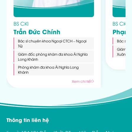
BS CKI
BS CKI
Trần Đức Chính
Phạm 
Bác sĩ chuyên khoa Ngoại CTCH – Ngoại
Bác sĩ C
TQ
Giám đố
Giám đốc phòng khám đa khoa Ái Nghĩa
Xuân Lộ
Long Khánh
Phòng khám đa khoa Ái Nghĩa Long
Khánh
Xem chi tiết
Thông tin liên hệ