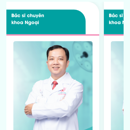
Bác sĩ chuyên
Bác sĩ c
khoa
Ngoại
khoa
Ng