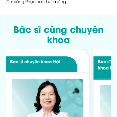
lâm sàng Phục hồi chức năng
Bác sĩ cùng chuyên
khoa
Bác sĩ chuyên khoa
Nội
Bác sĩ c
khoa
Ng