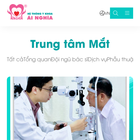
VN
Trung tâm Mắt
Tất cả
Tổng quan
Đội ngũ bác sĩ
Dịch vụ
Phẫu thuật 