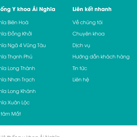
hống Y khoa Ái Nghĩa
Liên kết nhanh
hĩa Biên Hoà
Về chúng tôi
hĩa Đồng Khởi
Chuyên khoa
hĩa Ngã 4 Vũng Tàu
Dịch vụ
hĩa Thạnh Phú
Hướng dẫn khách hàng
hĩa Long Thành
Tin tức
hĩa Nhơn Trạch
Liên hệ
hĩa Long Khánh
hĩa Xuân Lộc
 tâm Mắt