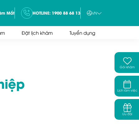
tâm Mắt
HOTLINE: 1900 88 68 13
VN
ám
Đặt lịch khám
Tuyển dụng
Gói khám
hiệp
Lịch làm việc
Ưu đãi