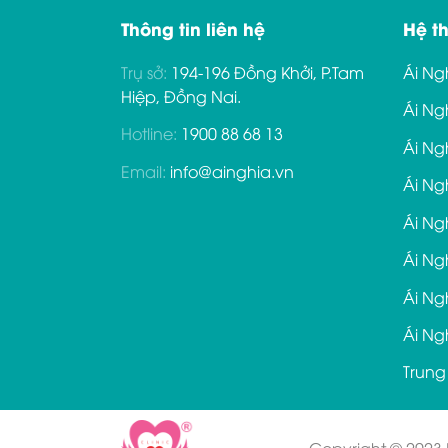
Thông tin liên hệ
Hệ t
Trụ sở:
194-196 Đồng Khởi, P.Tam
Ái Ng
Hiệp, Đồng Nai.
Ái Ng
Hotline:
1900 88 68 13
Ái Ng
Email:
info@ainghia.vn
Ái Ng
Ái Ng
Ái Ng
Ái Ng
Ái Ng
Trung