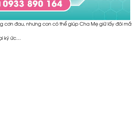
 cơn đau, nhưng con có thể giúp Cha Mẹ giữ lấy đôi mắ
ại ký ức…