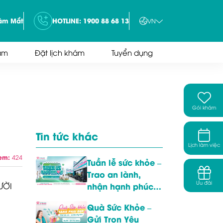
tâm Mắt
HOTLINE: 1900 88 68 13
VN
ám
Đặt lịch khám
Tuyển dụng
Gói khám
Tin tức khác
Lịch làm việc
xem:
424
Tuần lễ sức khỏe –
Trao an lành,
Ưu đãi
nhận hạnh phúc
ƯỜI
tại Phòng khám
Quà Sức Khỏe –
Đa khoa Ái Nghĩa
Gửi Trọn Yêu
Tam Phước