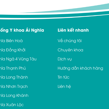
hống Y khoa Ái Nghĩa
Liên kết nhanh
hĩa Biên Hoà
Về chúng tôi
hĩa Đồng Khởi
Chuyên khoa
hĩa Ngã 4 Vũng Tàu
Dịch vụ
hĩa Thạnh Phú
Hướng dẫn khách hàng
hĩa Long Thành
Tin tức
hĩa Nhơn Trạch
Liên hệ
hĩa Long Khánh
hĩa Xuân Lộc