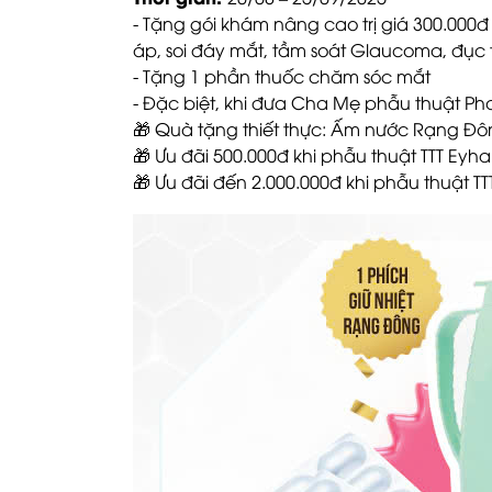
- Tặng gói khám nâng cao trị giá 300.000đ 
áp, soi đáy mắt, tầm soát Glaucoma, đục t
- Tặng 1 phần thuốc chăm sóc mắt
- Đặc biệt, khi đưa Cha Mẹ phẫu thuật Pha
🎁 Quà tặng thiết thực: Ấm nước Rạng Đ
🎁 Ưu đãi 500.000đ khi phẫu thuật TTT Eyh
🎁 Ưu đãi đến 2.000.000đ khi phẫu thuật TTT