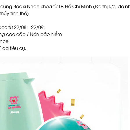
cùng Bác sĩ Nhãn khoa từ TP. Hồ Chí Minh (Đo thị lực, đo 
hủy tinh thể)
co từ 22/08 – 22/09:
ông cao cấp / Nón bảo hiểm
ance
 đa tiêu cự.