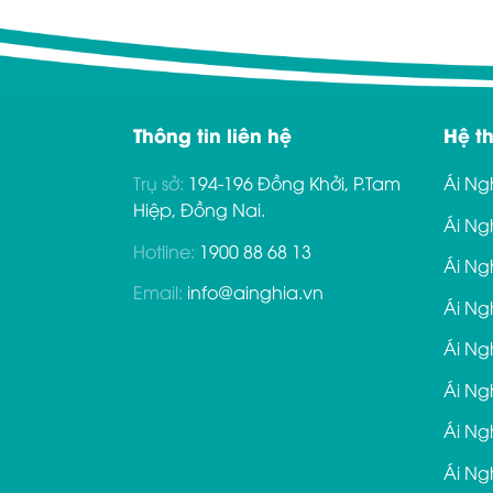
Thông tin liên hệ
Hệ t
Trụ sở:
194-196 Đồng Khởi, P.Tam
Ái Ng
Hiệp, Đồng Nai.
Ái Ng
Hotline:
1900 88 68 13
Ái Ng
Email:
info@ainghia.vn
Ái Ng
Ái Ng
Ái Ng
Ái Ng
Ái Ng