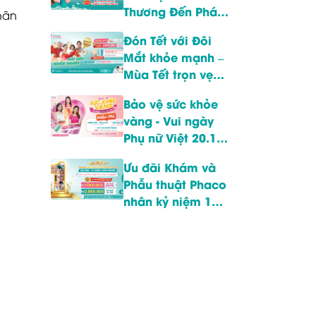
Thương Đến Phái
nhãn
Đẹp
Đón Tết với Đôi
Mắt khỏe mạnh –
Mùa Tết trọn vẹn
hơn!
Bảo vệ sức khỏe
vàng - Vui ngày
Phụ nữ Việt 20.10:
Cơ hội Siêu âm
Ưu đãi Khám và
Vú và Nhận ngay
Phẫu thuật Phaco
Túi xinh
nhân kỷ niệm 1
năm Trung tâm
Mắt PT Phaco
được hưởng BHYT.