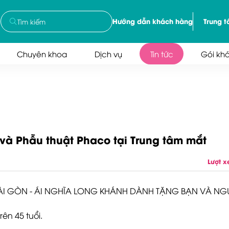
Hướng dẫn khách hàng
Trung 
Chuyên khoa
Dịch vụ
Tin tức
Gói kh
và Phẫu thuật Phaco tại Trung tâm mắt
Lượt 
SÀI GÒN - ÁI NGHĨA LONG KHÁNH DÀNH TẶNG BẠN VÀ NG
rên 45 tuổi.