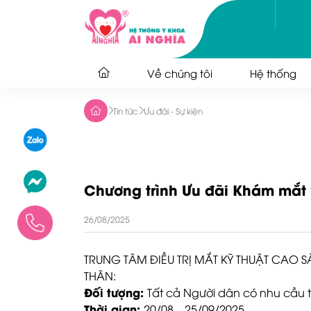
Về chúng tôi
Hệ thống
Tin tức
Ưu đãi - Sự kiện
Chương trình Ưu đãi Khám mắt 
26/08/2025
TRUNG TÂM ĐIỀU TRỊ MẮT KỸ THUẬT CAO 
THÂN:
Đối tượng:
Tất cả Người dân có nhu cầu t
Thời gian:
20/08 – 25/09/2025