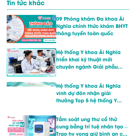
Tin tức khác
09 Phòng khám Đa khoa Ái
Nghĩa chính thức khám BHYT
thông tuyến toàn quốc
Hệ thống Y khoa Ái Nghĩa
triển khai kỹ thuật mới
chuyên ngành Giải phẫu
bệnh
Hệ thống Y khoa Ái Nghĩa
vinh dự đón nhận giải
thưởng Top 5 hệ thống Y
khoa hàng đầu Việt Nam
2025
Tầm soát ung thư cổ thử
cung bằng trí tuệ nhân tạo –
Trao hy vọng giữ bình an cho