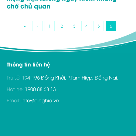
chớ chủ quan
«
‹
1
2
3
4
5
6
Thông tin liên hệ
Trụ sở:
194-196 Đồng Khởi, P.Tam Hiệp, Đồng Nai.
Hotline:
1900 88 68 13
Email:
info@ainghia.vn